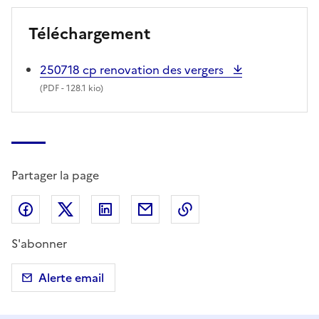
Téléchargement
250718 cp renovation des vergers
(
PDF
- 128.1 kio)
Partager la page
Partager sur Facebook
Partager sur X (anciennement Twitter)
Partager sur LinkedIn
Partager par email
Copier dans le presse
S'abonner
Alerte email