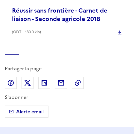
Réussir sans frontière - Carnet de
liaison - Seconde agricole 2018
(
ODT
- 480.9 kio)
Partager la page
Partager sur Facebook
Partager sur X (anciennement Twitter)
Partager sur LinkedIn
Partager par email
Copier dans le presse
S'abonner
Alerte email