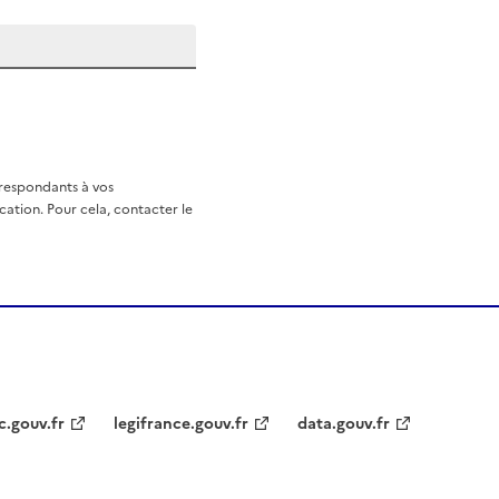
rrespondants à vos
ation. Pour cela, contacter le
c.gouv.fr
legifrance.gouv.fr
data.gouv.fr