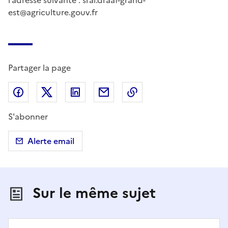
l’adresse suivante : sral.draaf-grand-
est@agriculture.gouv.fr
Partager la page
Partager sur Facebook
Partager sur X (anciennement Twitter)
Partager sur LinkedIn
Partager par email
Copier dans le presse
S'abonner
Alerte email
Sur le même sujet