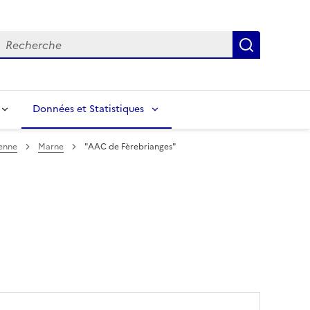
echerche
Recherch
Données et Statistiques
enne
Marne
"AAC de Fèrebrianges"