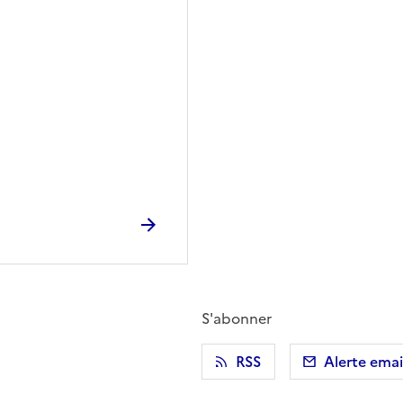
S'abonner
r)
 presse-papier
RSS
Alerte emai