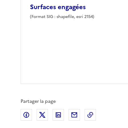
Surfaces engagées
(Format SIG : shapefile, esri 2154)
Partager la page
Partager sur Facebook
Partager sur X (anciennement Twitte
Partager sur LinkedIn
Partager par email
Copier dans le