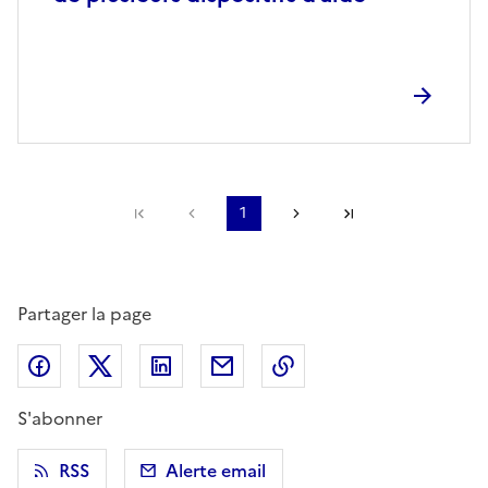
Première page
Page précédente
1
Page suivante
Dernière page
Partager la page
Partager sur Facebook
Partager sur X (anciennement Twitter)
Partager sur LinkedIn
Partager par email
Copier dans le presse
S'abonner
RSS
Alerte email