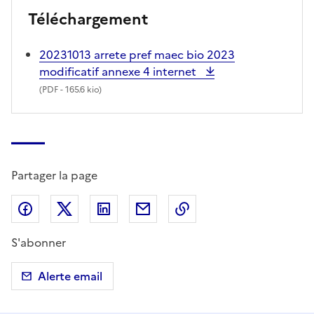
Téléchargement
20231013 arrete pref maec bio 2023
modificatif annexe 4 internet
(
PDF
- 165.6 kio)
Partager la page
Partager sur Facebook
Partager sur X (anciennement Twitter)
Partager sur LinkedIn
Partager par email
Copier dans le presse
S'abonner
Alerte email