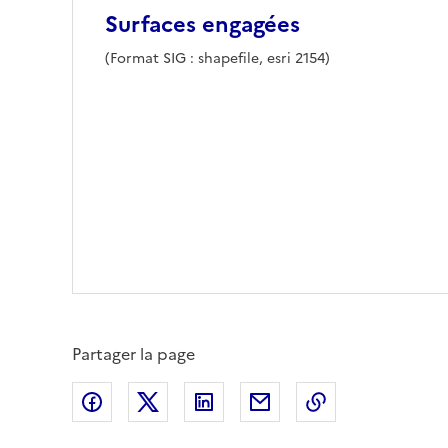
Surfaces engagées
(Format SIG : shapefile, esri 2154)
Partager la page
Partager sur Facebook
Partager sur X (anciennement Twitte
Partager sur LinkedIn
Partager par email
Copier dans le