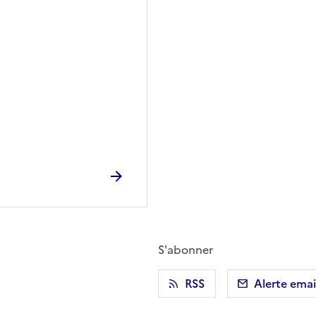
S'abonner
r)
 presse-papier
RSS
Alerte emai