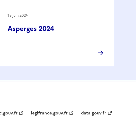
18 juin 2024
Asperges 2024
c.gouv.fr
legifrance.gouv.fr
data.gouv.fr