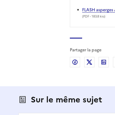
FLASH asperges 
(
PDF
- 183.8 kio)
Partager la page
Partager sur Fac
Partager s
Par
Sur le même sujet