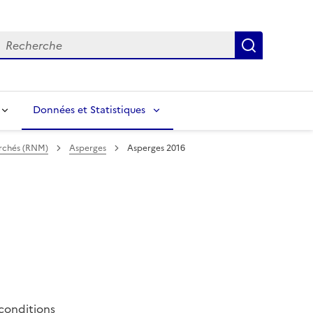
echerche
Recherch
Données et Statistiques
archés (RNM)
Asperges
Asperges 2016
conditions