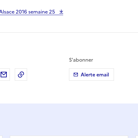
Alsace 2016 semaine 25
S'abonner
ebook
ur X (anciennement Twitter)
tager sur LinkedIn
Partager par email
Copier dans le presse-papier
Alerte email