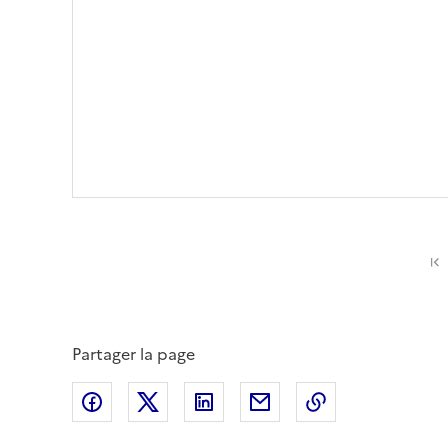
Partager la page
Partager sur Facebook
Partager sur X (anciennement Twitte
Partager sur LinkedIn
Partager par email
Copier dans le