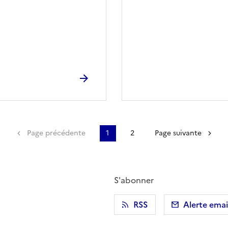
Première page
Page précédente
1
2
Page suivante
S'abonner
r)
 presse-papier
RSS
Alerte emai