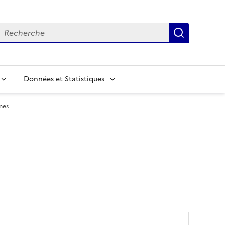
echerche
Recherch
Données et Statistiques
mes