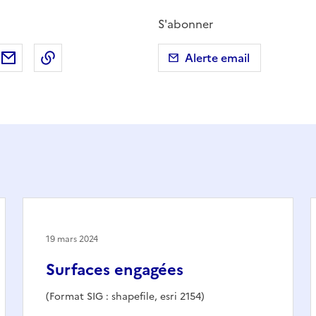
S'abonner
ebook
ur X (anciennement Twitter)
tager sur LinkedIn
Partager par email
Copier dans le presse-papier
Alerte email
19 mars 2024
Surfaces engagées
(Format SIG : shapefile, esri 2154)