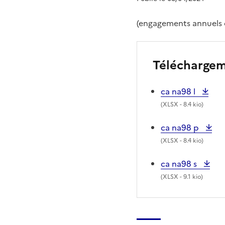
(engagements annuels o
Télécharge
ca na98 l
(
XLSX
- 8.4 kio)
ca na98 p
(
XLSX
- 8.4 kio)
ca na98 s
(
XLSX
- 9.1 kio)