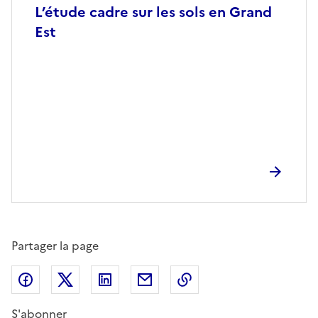
L’étude cadre sur les sols en Grand
Est
Partager la page
Partager sur Facebook
Partager sur X (anciennement Twitter)
Partager sur LinkedIn
Partager par email
Copier dans le presse
S'abonner