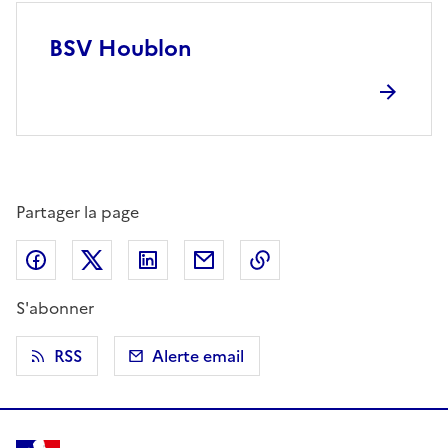
BSV Houblon
Partager la page
Partager sur Facebook
Partager sur X (anciennement Twitter)
Partager sur LinkedIn
Partager par email
Copier dans le presse
S'abonner
RSS
Alerte email