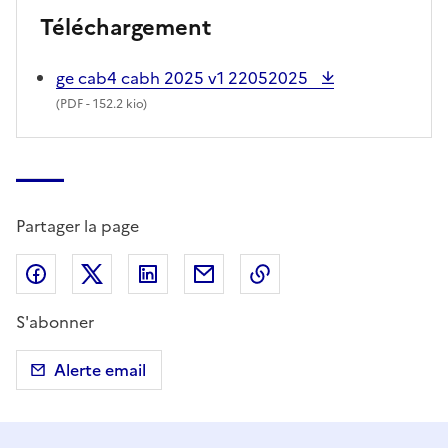
Téléchargement
ge cab4 cabh 2025 v1 22052025
(
PDF
- 152.2 kio)
Partager la page
Partager sur Facebook
Partager sur X (anciennement Twitter)
Partager sur LinkedIn
Partager par email
Copier dans le presse
S'abonner
Alerte email