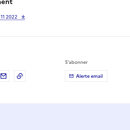
ment
 11 2022
S'abonner
ebook
ur X (anciennement Twitter)
tager sur LinkedIn
Partager par email
Copier dans le presse-papier
Alerte email