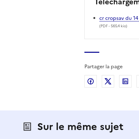
Télécharge
cr cropsav du 14
(
PDF
- 565.4 kio)
Partager la page
Partager sur Fac
Partager s
Par
Sur le même sujet