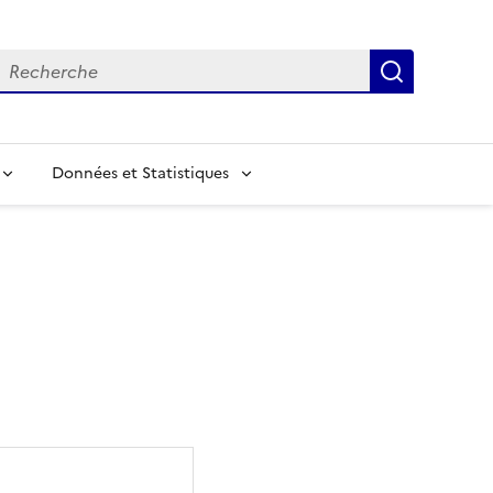
echerche
Recherch
Données et Statistiques