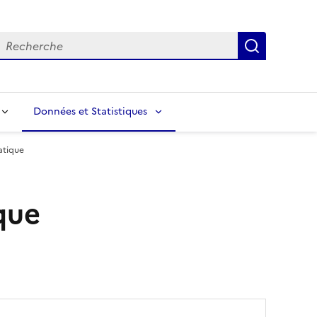
echerche
Recherch
Données et Statistiques
atique
que