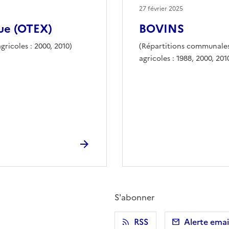
27 février 2025
ue (OTEX)
BOVINS
icoles : 2000, 2010)
(Répartitions communales
agricoles : 1988, 2000, 201
S'abonner
r)
 presse-papier
RSS
Alerte emai