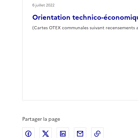
6 juillet 2022
Orientation technico-économiq
(Cartes OTEX communales suivant recensements agr
Partager la page
Partager sur Facebook
Partager sur X (anciennement Twitte
Partager sur LinkedIn
Partager par email
Copier dans le