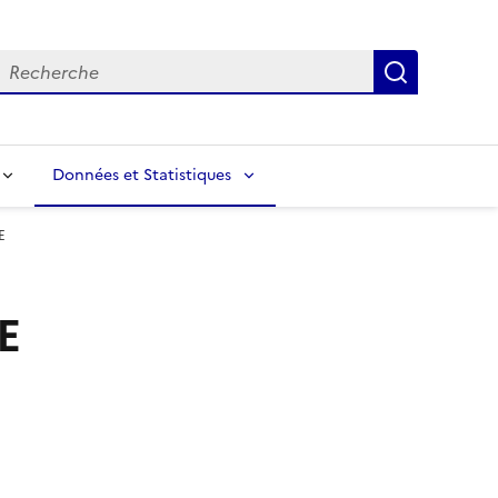
echerche
Recherch
Données et Statistiques
E
E