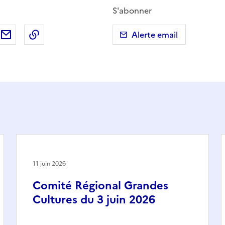
S'abonner
ebook
ur X (anciennement Twitter)
tager sur LinkedIn
Partager par email
Copier dans le presse-papier
Alerte email
11 juin 2026
Comité Régional Grandes
Cultures du 3 juin 2026