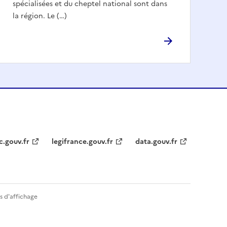
spécialisées et du cheptel national sont dans
la région. Le (…)
c.gouv.fr
legifrance.gouv.fr
data.gouv.fr
s d'affichage