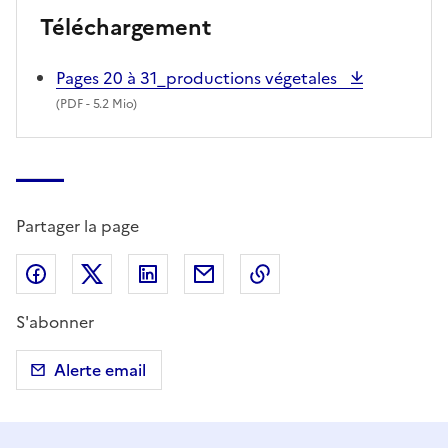
Téléchargement
Pages 20 à 31_productions végetales
(
PDF
- 5.2 Mio)
Partager la page
Partager sur Facebook
Partager sur X (anciennement Twitter)
Partager sur LinkedIn
Partager par email
Copier dans le presse
S'abonner
Alerte email