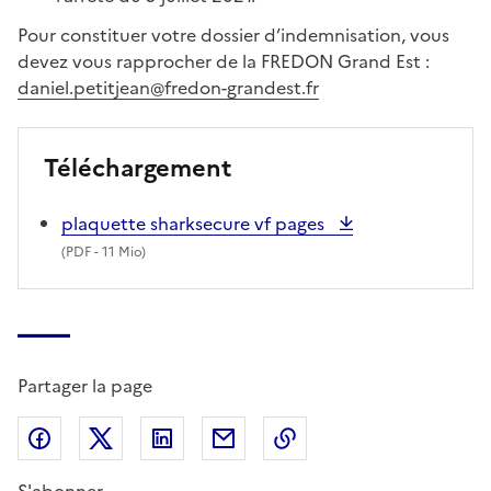
Pour constituer votre dossier d’indemnisation, vous
devez vous rapprocher de la FREDON Grand Est :
daniel.petitjean@fredon-grandest.fr
Téléchargement
plaquette sharksecure vf pages
(
PDF
- 11 Mio)
Partager la page
Partager sur Facebook
Partager sur X (anciennement Twitter)
Partager sur LinkedIn
Partager par email
Copier dans le presse