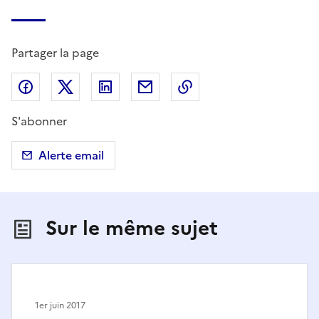
Partager la page
Partager sur Facebook
Partager sur X (anciennement Twitter)
Partager sur LinkedIn
Partager par email
Copier dans le presse
S'abonner
Alerte email
Sur le même sujet
1er juin 2017