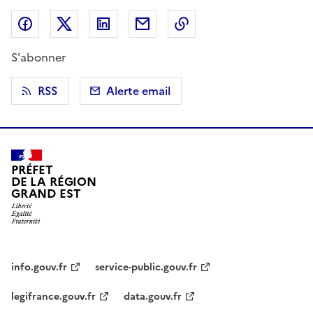
Partager sur Facebook
Partager sur X (anciennement Twitter)
Partager sur LinkedIn
Partager par email
Copier dans le presse
S'abonner
RSS
Alerte email
PRÉFET
DE LA RÉGION
GRAND EST
info.gouv.fr
service-public.gouv.fr
legifrance.gouv.fr
data.gouv.fr