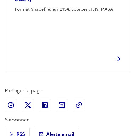
Format Shapefile, esri2154. Sources : ISIS, MASA.
Partager la page
Partager sur Facebook
Partager sur X (anciennement Twitter)
Partager sur LinkedIn
Partager par email
Copier dans le presse
S'abonner
RSS
Alerte email