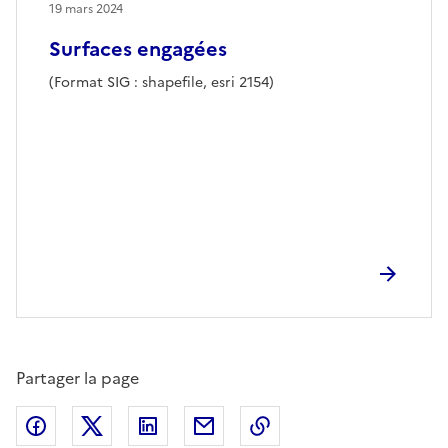
19 mars 2024
Surfaces engagées
(Format SIG : shapefile, esri 2154)
Partager la page
Partager sur Facebook
Partager sur X (anciennement Twitter)
Partager sur LinkedIn
Partager par email
Copier dans le presse