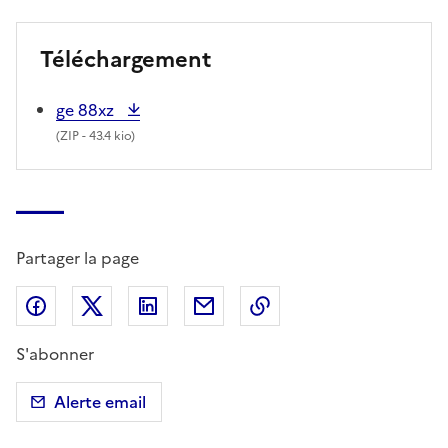
Téléchargement
ge 88xz
(
ZIP
- 43.4 kio)
Partager la page
Partager sur Facebook
Partager sur X (anciennement Twitter)
Partager sur LinkedIn
Partager par email
Copier dans le presse
S'abonner
Alerte email