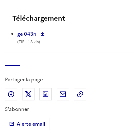
Téléchargement
ge 043n
(
ZIP
- 4.8 kio)
Partager la page
Partager sur Facebook
Partager sur X (anciennement Twitter)
Partager sur LinkedIn
Partager par email
Copier dans le presse
S'abonner
Alerte email