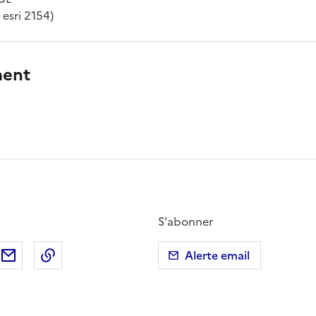
 esri 2154)
ment
S'abonner
ebook
ur X (anciennement Twitter)
tager sur LinkedIn
Partager par email
Copier dans le presse-papier
Alerte email