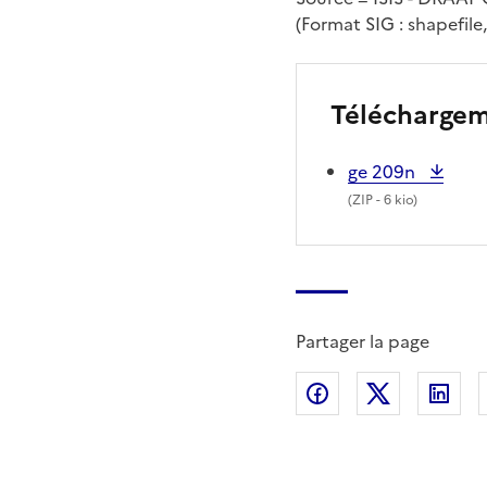
(Format SIG : shapefile,
Télécharge
ge 209n
(
ZIP
- 6 kio)
Partager la page
Partager sur Fac
Partager s
Par