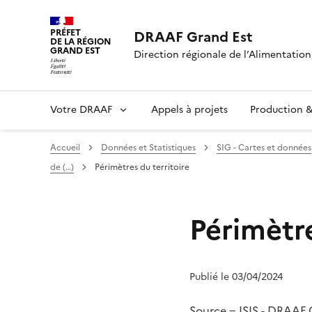
PRÉFET
DRAAF Grand Est
DE LA RÉGION
GRAND EST
Direction régionale de l’Alimentation,
Votre DRAAF
Appels à projets
Production & 
Accueil
Données et Statistiques
SIG - Cartes et données
de (…)
Périmètres du territoire
Périmètre
Publié le 03/04/2024
Source = ISIS - DRAAF