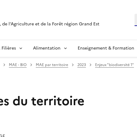
R
 de l’Agriculture et de la Forêt région Grand Est
Filières
Alimentation
Enseignement & Formation
MAE - BIO
MAE par territoire
2023
Enjeux "biodiversité 1"
s du territoire
 GE