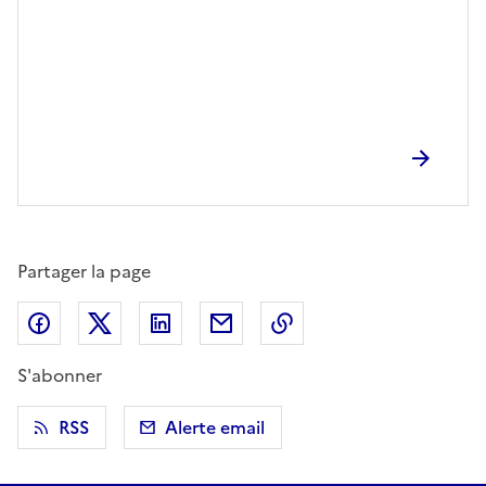
Partager la page
Partager sur Facebook
Partager sur X (anciennement Twitter)
Partager sur LinkedIn
Partager par email
Copier dans le presse
S'abonner
RSS
Alerte email