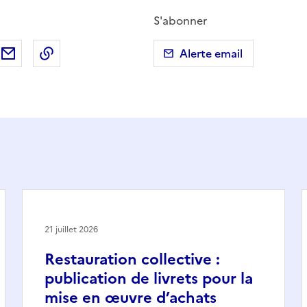
S'abonner
ebook
ur X (anciennement Twitter)
tager sur LinkedIn
Partager par email
Copier dans le presse-papier
Alerte email
21 juillet 2026
Restauration collective :
publication de livrets pour la
mise en œuvre d’achats