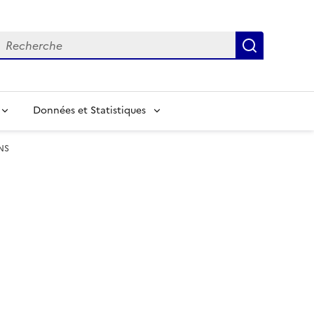
echerche
Recherch
Données et Statistiques
NS