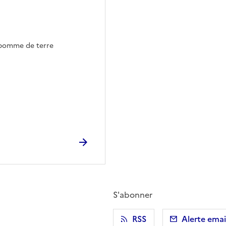
a pomme de terre
S'abonner
r)
 presse-papier
RSS
Alerte emai