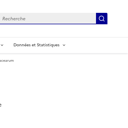
echerche
Recherch
Données et Statistiques
nacearum
e