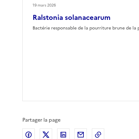
19 mars 2026
Ralstonia solanacearum
Bactérie responsable de la pourriture brune de l
Partager la page
Partager sur Facebook
Partager sur X (anciennement Twitte
Partager sur LinkedIn
Partager par email
Copier dans le