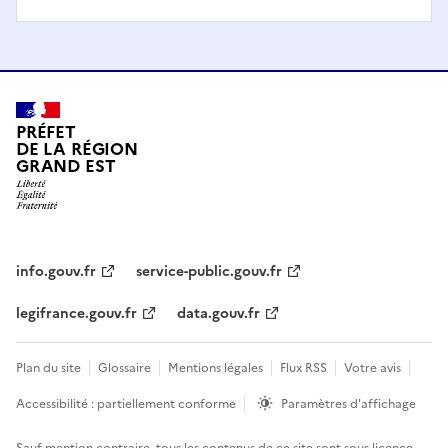
PRÉFET
DE LA RÉGION
GRAND EST
info.gouv.fr
service-public.gouv.fr
legifrance.gouv.fr
data.gouv.fr
Plan du site
Glossaire
Mentions légales
Flux RSS
Votre avis
Accessibilité : partiellement conforme
Paramètres d'affichage
Sauf mention contraire, tous les contenus de ce site sont sous
licence