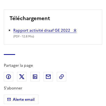
Téléchargement
Rapport activité draaf GE 2022
(
PDF
- 12.8 Mio)
Partager la page
Partager sur Facebook
Partager sur X (anciennement Twitter)
Partager sur LinkedIn
Partager par email
Copier dans le presse
S'abonner
Alerte email