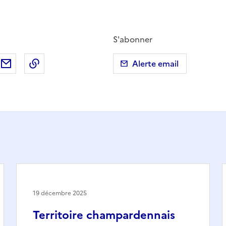
S'abonner
ebook
ur X (anciennement Twitter)
tager sur LinkedIn
Partager par email
Copier dans le presse-papier
Alerte email
19 décembre 2025
Territoire champardennais