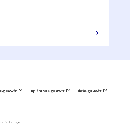
c.gouv.fr
legifrance.gouv.fr
data.gouv.fr
s d'affichage