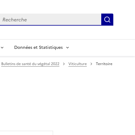
echerche
Recherch
Données et Statistiques
Bulletins de santé du végétal 2022
Viticulture
Territoire