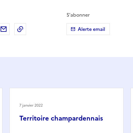
S'abonner
ebook
ur X (anciennement Twitter)
tager sur LinkedIn
Partager par email
Copier dans le presse-papier
Alerte email
7 janvier 2022
Territoire champardennais