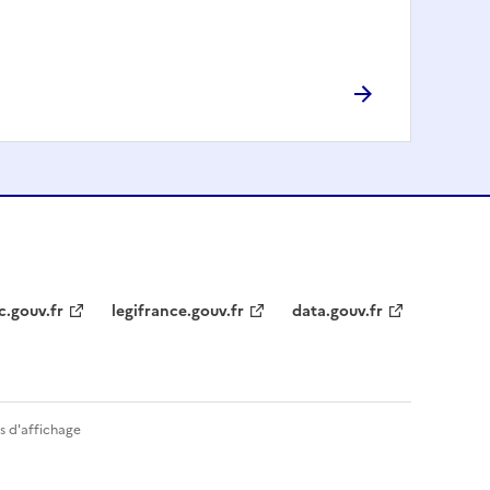
c.gouv.fr
legifrance.gouv.fr
data.gouv.fr
s d'affichage