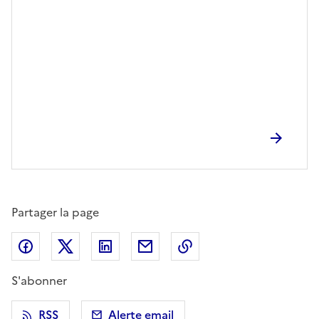
Partager la page
Partager sur Facebook
Partager sur X (anciennement Twitter)
Partager sur LinkedIn
Partager par email
Copier dans le presse
S'abonner
RSS
Alerte email