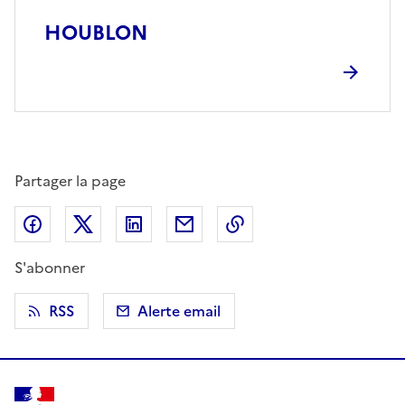
HOUBLON
Partager la page
Partager sur Facebook
Partager sur X (anciennement Twitter)
Partager sur LinkedIn
Partager par email
Copier dans le presse
S'abonner
RSS
Alerte email