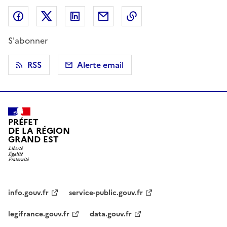
Partager sur Facebook
Partager sur X (anciennement Twitter)
Partager sur LinkedIn
Partager par email
Copier dans le presse
S'abonner
RSS
Alerte email
PRÉFET
DE LA RÉGION
GRAND EST
info.gouv.fr
service-public.gouv.fr
legifrance.gouv.fr
data.gouv.fr