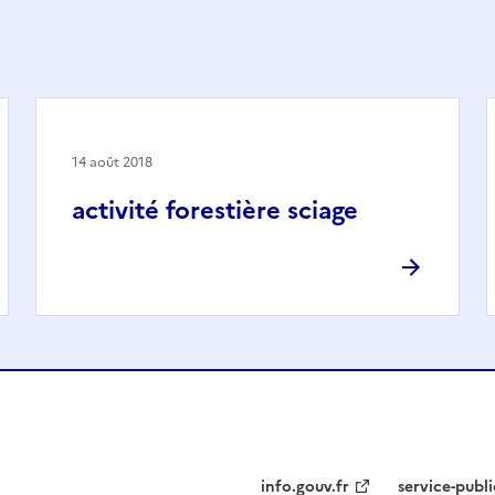
14 août 2018
activité forestière sciage
info.gouv.fr
service-publi