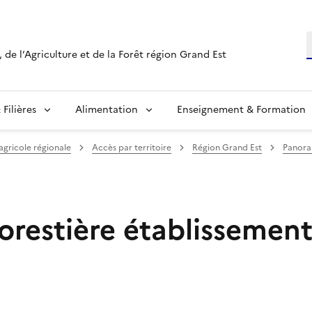
R
 de l’Agriculture et de la Forêt région Grand Est
Filières
Alimentation
Enseignement & Formation
 agricole régionale
Accès par territoire
Région Grand Est
Panoram
forestière établissemen