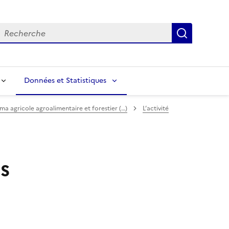
echerche
Recherch
Données et Statistiques
a agricole agroalimentaire et forestier (…)
L’activité
ts