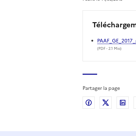
Télécharge
PAAF_GE_2017_pa
(
PDF
- 2.1 Mio)
Partager la page
Partager sur Fac
Partager s
Par