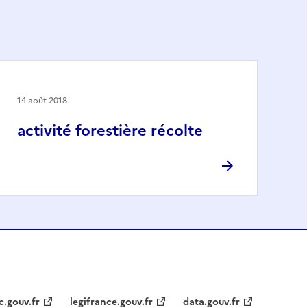
14 août 2018
activité forestière récolte
c.gouv.fr
legifrance.gouv.fr
data.gouv.fr