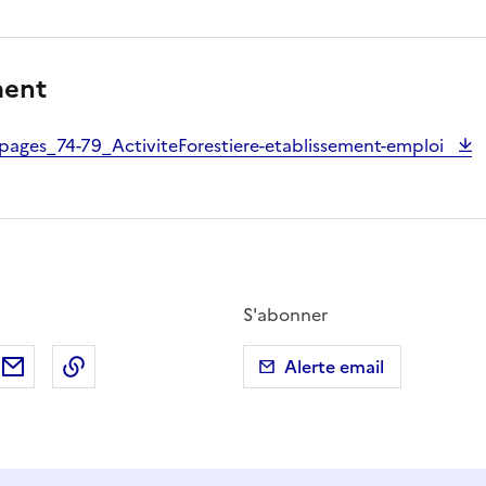
ment
ges_74-79_ActiviteForestiere-etablissement-emploi
S'abonner
ebook
ur X (anciennement Twitter)
tager sur LinkedIn
Partager par email
Copier dans le presse-papier
Alerte email