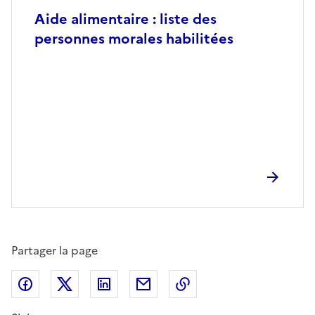
Aide alimentaire : liste des
personnes morales habilitées
Partager la page
Partager sur Facebook
Partager sur X (anciennement Twitter)
Partager sur LinkedIn
Partager par email
Copier dans le presse