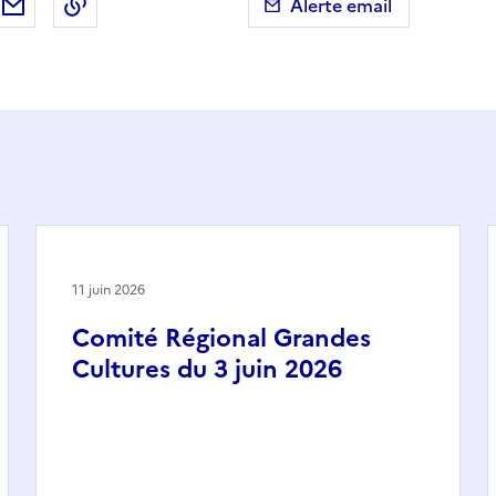
ebook
ur X (anciennement Twitter)
tager sur LinkedIn
Partager par email
Copier dans le presse-papier
Alerte email
11 juin 2026
Comité Régional Grandes
Cultures du 3 juin 2026