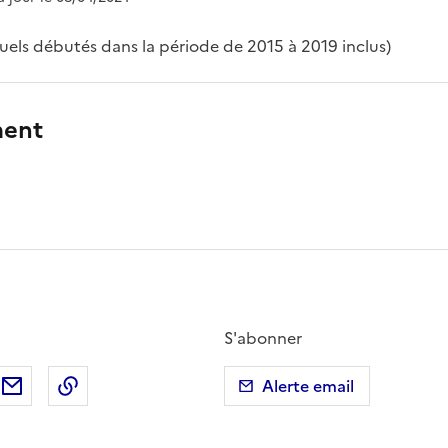
els débutés dans la période de 2015 à 2019 inclus)
ment
S'abonner
ebook
ur X (anciennement Twitter)
tager sur LinkedIn
Partager par email
Copier dans le presse-papier
Alerte email