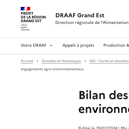
PRÉFET
DRAAF Grand Est
DE LA RÉGION
GRAND EST
Direction régionale de l’Alimentation,
Votre DRAAF
Appels à projets
Production & 
Accueil
Données et Statistiques
SIG - Cartes et données
engagements agro-environnementaux
Bilan de
environ
Publié le 29/02/2024
| Mis