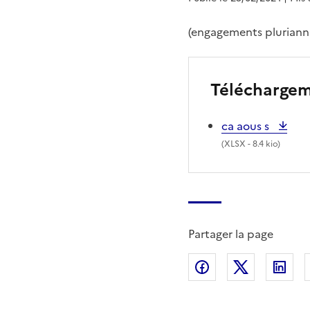
(engagements pluriannu
Télécharge
ca aous s
(
XLSX
- 8.4 kio)
Partager la page
Partager sur Fac
Partager s
Par