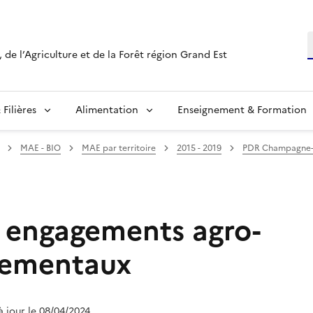
R
 de l’Agriculture et de la Forêt région Grand Est
Filières
Alimentation
Enseignement & Formation
MAE - BIO
MAE par territoire
2015 - 2019
PDR Champagne
s engagements agro-
nementaux
 à jour le 08/04/2024