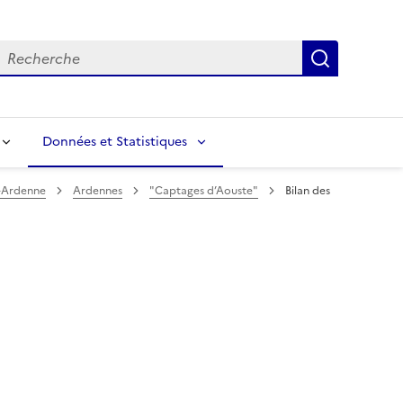
echerche
Recherch
Données et Statistiques
-Ardenne
Ardennes
"Captages d’Aouste"
Bilan des