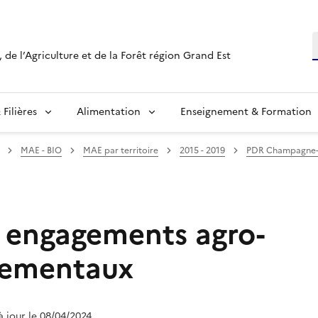
R
 de l’Agriculture et de la Forêt région Grand Est
Filières
Alimentation
Enseignement & Formation
MAE - BIO
MAE par territoire
2015 - 2019
PDR Champagne
s engagements agro-
nementaux
 à jour le 08/04/2024