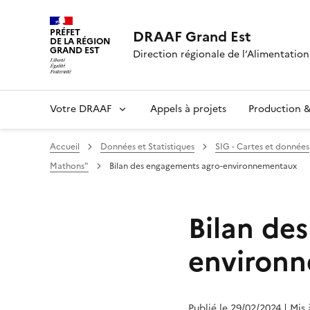
PRÉFET
DRAAF Grand Est
DE LA RÉGION
GRAND EST
Direction régionale de l’Alimentation,
Votre DRAAF
Appels à projets
Production & 
Accueil
Données et Statistiques
SIG - Cartes et données
Mathons"
Bilan des engagements agro-environnementaux
Bilan de
environ
Publié le 29/02/2024
| Mis