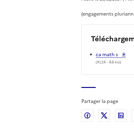
(engagements pluriannu
Télécharge
ca math s
(
XLSX
- 8.6 kio)
Partager la page
Partager sur Fac
Partager s
Par