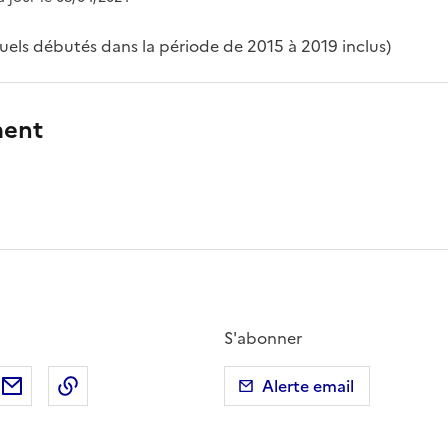
els débutés dans la période de 2015 à 2019 inclus)
ment
S'abonner
ebook
ur X (anciennement Twitter)
tager sur LinkedIn
Partager par email
Copier dans le presse-papier
Alerte email