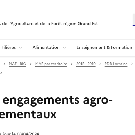
R
 de l’Agriculture et de la Forêt région Grand Est
Filières
Alimentation
Enseignement & Formation
MAE - BIO
MAE par territoire
2015 - 2019
PDR Lorraine
ux
s engagements agro-
nementaux
 à jour le 08/04/2024