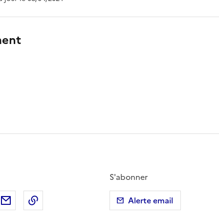
ment
S'abonner
ebook
ur X (anciennement Twitter)
tager sur LinkedIn
Partager par email
Copier dans le presse-papier
Alerte email