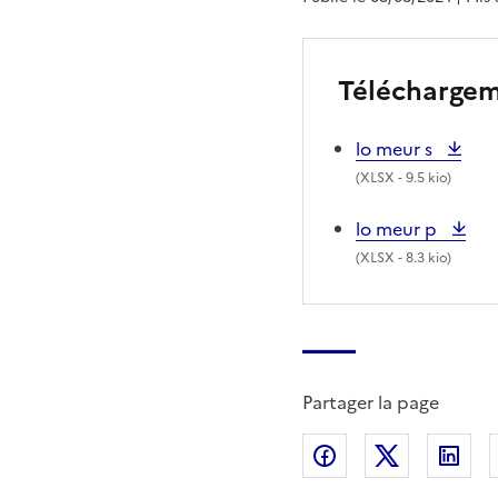
Télécharge
lo meur s
(
XLSX
- 9.5 kio)
lo meur p
(
XLSX
- 8.3 kio)
Partager la page
Partager sur Fac
Partager s
Par