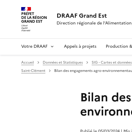
PRÉFET
DRAAF Grand Est
DE LA RÉGION
GRAND EST
Direction régionale de l’Alimentation,
Votre DRAAF
Appels à projets
Production & 
Accueil
Données et Statistiques
SIG - Cartes et données
Saint-Clément
Bilan des engagements agro-environnementa
Bilan de
environ
Publié le 05/03/2024
| Mis