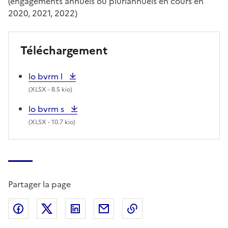
(engagements annuels ou pluriannuels en cours en
2020, 2021, 2022)
Téléchargement
lo bvrm l
(
XLSX
- 8.5 kio)
lo bvrm s
(
XLSX
- 10.7 kio)
Partager la page
Partager sur Facebook
Partager sur X (anciennement Twitter)
Partager sur LinkedIn
Partager par email
Copier dans le presse