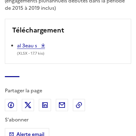
(engagements pluriannuels débutés dans la période
de 2015 à 2019 inclus)
Téléchargement
al 3eau s
(
XLSX
- 17.7 kio)
Partager la page
Partager sur Facebook
Partager sur X (anciennement Twitter)
Partager sur LinkedIn
Partager par email
Copier dans le presse
S'abonner
Alerte email