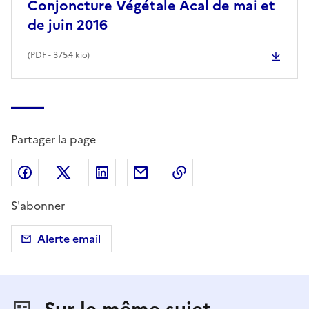
Conjoncture Végétale Acal de mai et
de juin 2016
(
PDF
- 375.4 kio)
Partager la page
Partager sur Facebook
Partager sur X (anciennement Twitter)
Partager sur LinkedIn
Partager par email
Copier dans le presse
S'abonner
Alerte email