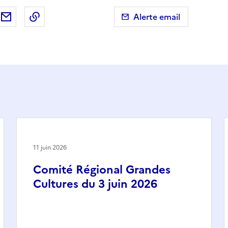
ebook
ur X (anciennement Twitter)
tager sur LinkedIn
Partager par email
Copier dans le presse-papier
Alerte email
11 juin 2026
Comité Régional Grandes
Cultures du 3 juin 2026