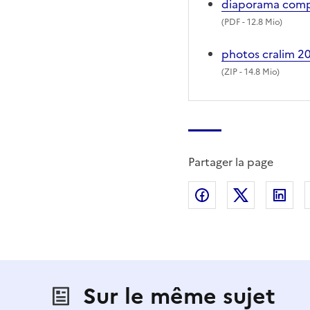
diaporama com
(
PDF
- 12.8 Mio)
photos cralim 
(
ZIP
- 14.8 Mio)
Partager la page
Partager sur Fac
Partager s
Par
Sur le même sujet