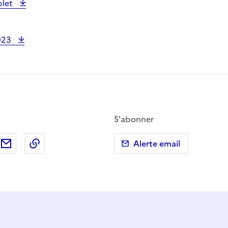
plet
2023
S'abonner
ebook
ur X (anciennement Twitter)
tager sur LinkedIn
Partager par email
Copier dans le presse-papier
Alerte email