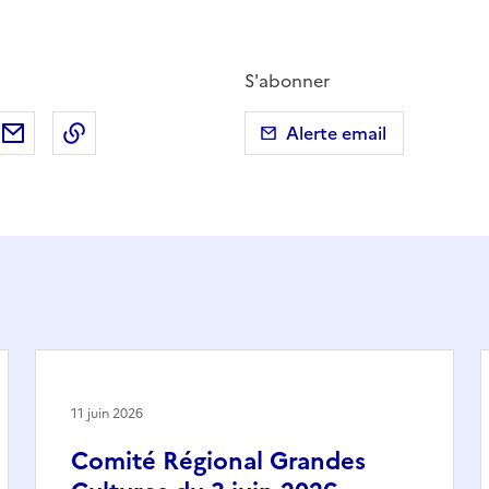
S'abonner
ebook
ur X (anciennement Twitter)
tager sur LinkedIn
Partager par email
Copier dans le presse-papier
Alerte email
11 juin 2026
Comité Régional Grandes