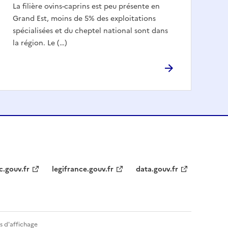
La filière ovins-caprins est peu présente en
Grand Est, moins de 5% des exploitations
spécialisées et du cheptel national sont dans
la région. Le (…)
c.gouv.fr
legifrance.gouv.fr
data.gouv.fr
s d'affichage