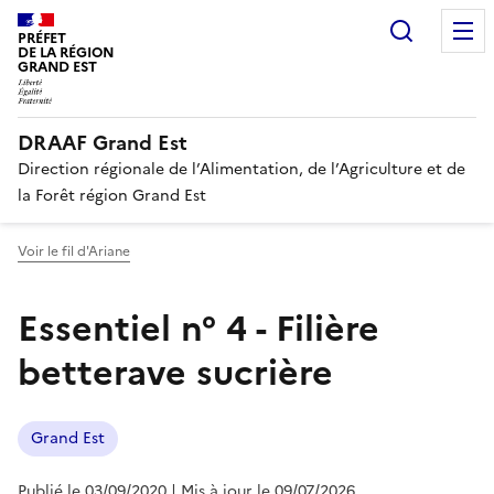
Recherc
PRÉFET
DE LA RÉGION
GRAND EST
DRAAF Grand Est
Direction régionale de l’Alimentation, de l’Agriculture et de
la Forêt région Grand Est
Voir le fil d'Ariane
Essentiel n° 4 - Filière
betterave sucrière
Grand Est
Publié le 03/09/2020
| Mis à jour le 09/07/2026