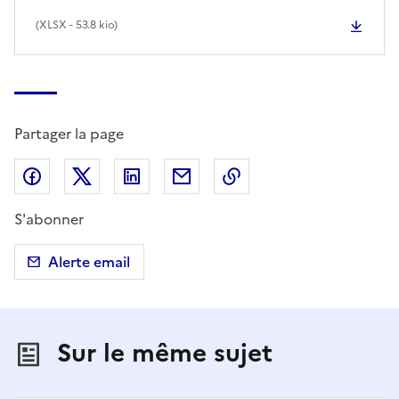
(
XLSX
- 53.8 kio)
Partager la page
Partager sur Facebook
Partager sur X (anciennement Twitter)
Partager sur LinkedIn
Partager par email
Copier dans le presse
S'abonner
Alerte email
Sur le même sujet