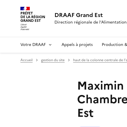
PRÉFET
DRAAF Grand Est
DE LA RÉGION
GRAND EST
Direction régionale de l’Alimentation,
Votre DRAAF
Appels à projets
Production & 
Accueil
gestion du site
haut de la colonne centrale de l’
Maximin 
Chambre 
Est