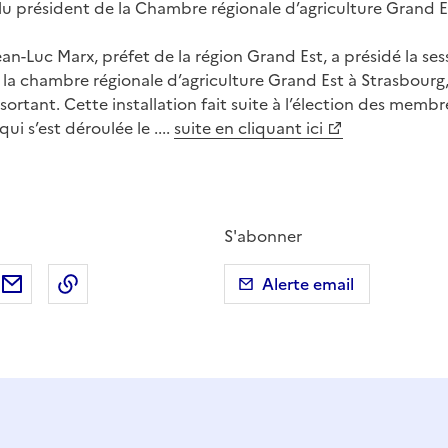
u président de la Chambre régionale d’agriculture Grand E
an-Luc Marx, préfet de la région Grand Est, a présidé la sess
 chambre régionale d’agriculture Grand Est à Strasbourg,
t sortant. Cette installation fait suite à l’élection des mem
ui s’est déroulée le ....
suite en cliquant ici
S'abonner
ebook
ur X (anciennement Twitter)
tager sur LinkedIn
Partager par email
Copier dans le presse-papier
Alerte email